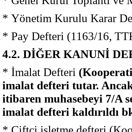
* Genel Kurul Toplantı ve 
* Yönetim Kurulu Karar Def
* Pay Defteri (1163/16, TT
4.2. DİĞER KANUNİ D
* İmalat Defteri
(Kooperati
imalat defteri tutar. Anca
itibaren muhasebeyi 7/A se
imalat defteri kaldırıldı
* Çiftci işletme defteri (Ko