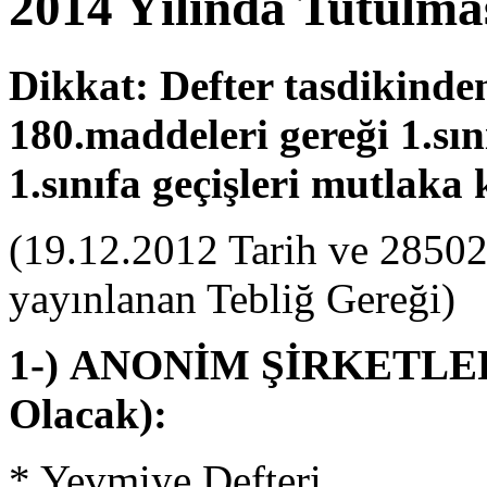
2014 Yılında Tutulma
Dikkat: Defter tasdikind
180.maddeleri gereği 1.sını
1.sınıfa geçişleri mutlaka 
(19.12.2012 Tarih ve 28502
yayınlanan Tebliğ Gereği)
1-) ANONİM ŞİRKETLER 
Olacak):
* Yevmiye Defteri