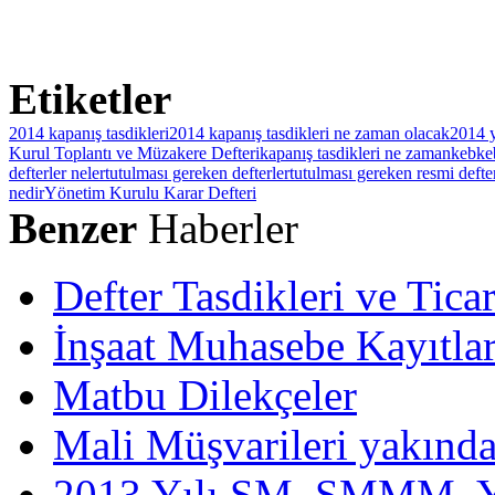
Etiketler
2014 kapanış tasdikleri
2014 kapanış tasdikleri ne zaman olacak
2014 y
Kurul Toplantı ve Müzakere Defteri
kapanış tasdikleri ne zaman
keb
ke
defterler neler
tutulması gereken defterler
tutulması gereken resmi defte
nedir
Yönetim Kurulu Karar Defteri
Benzer
Haberler
Defter Tasdikleri ve Tica
İnşaat Muhasebe Kayıtlar
Matbu Dilekçeler
Mali Müşvarileri yakında
2013 Yılı SM, SMMM, YM