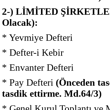
2-) LİMİTED ŞİRKETLER 
Olacak):
* Yevmiye Defteri
* Defter-i Kebir
* Envanter Defteri
* Pay Defteri
(Önceden tasd
tasdik ettirme. Md.64/3)
* Genel Kurul Toplantı ve 