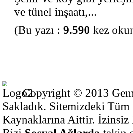
ve tünel inşaatı,...
(Bu yazı :
9.590
kez oku
Copyright © 2013 Gem
Sakladık.
Sitemizdeki Tüm H
Kaynaklarına Aittir. İzinsi
Bizi
Sosyal Ağlarda
takip 