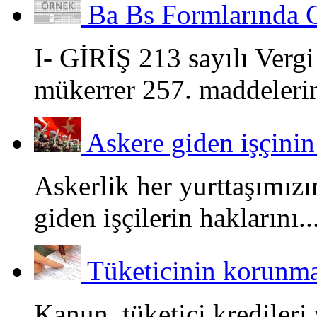
Ba Bs Formlarında 
I- GİRİŞ 213 sayılı Ver
mükerrer 257. maddelerin
Askere giden işçinin 
Askerlik her yurttaşımız
giden işçilerin haklarını..
Tüketicinin korunması
Kanun, tüketici kredileri v