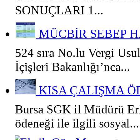
SONUÇLARI 1...
MÜCBİR SEBEP H
524 sıra No.lu Vergi Usu
İçişleri Bakanlığı’nca...
KISA ÇALIŞMA Ö
Bursa SGK il Müdürü Erh
ödeneği ile ilgili sosyal...