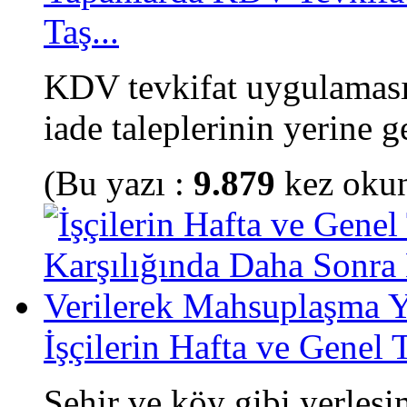
Taş...
KDV tevkifat uygulamas
iade taleplerinin yerine ge
(Bu yazı :
9.879
kez oku
İşçilerin Hafta ve Genel T
Şehir ve köy gibi yerleşi