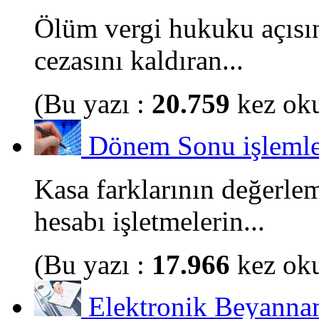
Ölüm vergi hukuku açısın
cezasını kaldıran...
(Bu yazı :
20.759
kez ok
Dönem Sonu işlemler
Kasa farklarının değerle
hesabı işletmelerin...
(Bu yazı :
17.966
kez ok
Elektronik Beyannam